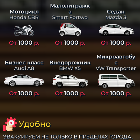
Малолитражк
а
Седан
Мотоцикл
Smart Fortwo
Mazda 3
Honda CBR
1000
1000
1000
От
р.
От
р.
От
р.
Микроавтобу
Бизнес класс
Внедорожник
с
Audi A8
BMW X5
VW Transporter
1000
1000
1000
От
р.
От
р.
От
р.
Удобно
ЭВАКУИРУЕМ НЕ ТОЛЬКО В ПРЕДЕЛАХ ГОРОДА,