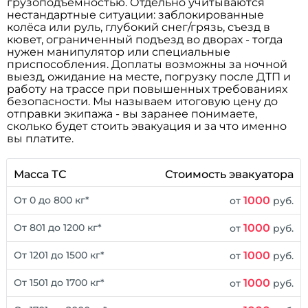
грузоподъёмностью. Отдельно учитываются
нестандартные ситуации: заблокированные
колёса или руль, глубокий снег/грязь, съезд в
кювет, ограниченный подъезд во дворах - тогда
нужен манипулятор или специальные
приспособления. Доплаты возможны за ночной
выезд, ожидание на месте, погрузку после ДТП и
работу на трассе при повышенных требованиях
безопасности. Мы называем итоговую цену до
отправки экипажа - вы заранее понимаете,
сколько будет стоить эвакуация и за что именно
вы платите.
Масса ТС
Стоимость эвакуатора
1000
От 0 до 800 кг*
от
руб.
1000
От 801 до 1200 кг*
от
руб.
1000
От 1201 до 1500 кг*
от
руб.
1000
От 1501 до 1700 кг*
от
руб.