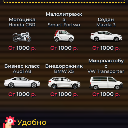
Малолитражк
а
Седан
Мотоцикл
Smart Fortwo
Mazda 3
Honda CBR
1000
1000
1000
От
р.
От
р.
От
р.
Микроавтобу
Бизнес класс
Внедорожник
с
Audi A8
BMW X5
VW Transporter
1000
1000
1000
От
р.
От
р.
От
р.
Удобно