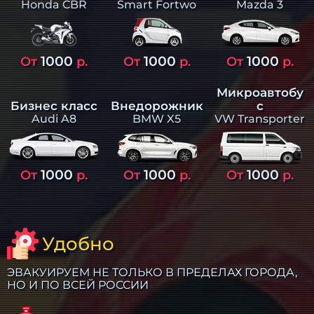
Smart Fortwo
Mazda 3
Honda CBR
1000
1000
1000
От
р.
От
р.
От
р.
Микроавтобу
Бизнес класс
Внедорожник
с
Audi A8
BMW X5
VW Transporter
1000
1000
1000
От
р.
От
р.
От
р.
Удобно
ЭВАКУИРУЕМ НЕ ТОЛЬКО В ПРЕДЕЛАХ ГОРОДА,
НО И ПО ВСЕЙ РОССИИ