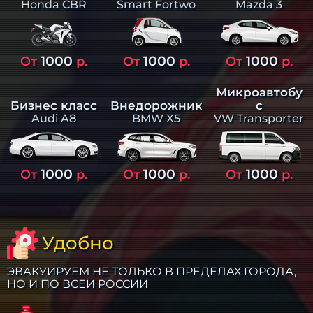
Smart Fortwo
Mazda 3
Honda CBR
1000
1000
1000
От
р.
От
р.
От
р.
Микроавтобу
Бизнес класс
Внедорожник
с
Audi A8
BMW X5
VW Transporter
1000
1000
1000
От
р.
От
р.
От
р.
Удобно
ЭВАКУИРУЕМ НЕ ТОЛЬКО В ПРЕДЕЛАХ ГОРОДА,
НО И ПО ВСЕЙ РОССИИ