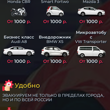
Smart Fortwo
Mazda 3
Honda CBR
1000
1000
1000
От
р.
От
р.
От
р.
Микроавтобу
Бизнес класс
Внедорожник
с
Audi A8
BMW X5
VW Transporter
1000
1000
1000
От
р.
От
р.
От
р.
Удобно
ЭВАКУИРУЕМ НЕ ТОЛЬКО В ПРЕДЕЛАХ ГОРОДА,
НО И ПО ВСЕЙ РОССИИ