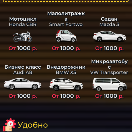
Малолитражк
а
Седан
Мотоцикл
Smart Fortwo
Mazda 3
Honda CBR
1000
1000
1000
От
р.
От
р.
От
р.
Микроавтобу
Бизнес класс
Внедорожник
с
Audi A8
BMW X5
VW Transporter
1000
1000
1000
От
р.
От
р.
От
р.
Удобно