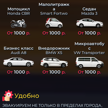
Малолитражк
а
Седан
Мотоцикл
Smart Fortwo
Mazda 3
Honda CBR
1000
1000
1000
От
р.
От
р.
От
р.
Микроавтобу
Бизнес класс
Внедорожник
с
Audi A8
BMW X5
VW Transporter
1000
1000
1000
От
р.
От
р.
От
р.
Удобно
ЭВАКУИРУЕМ НЕ ТОЛЬКО В ПРЕДЕЛАХ ГОРОДА,